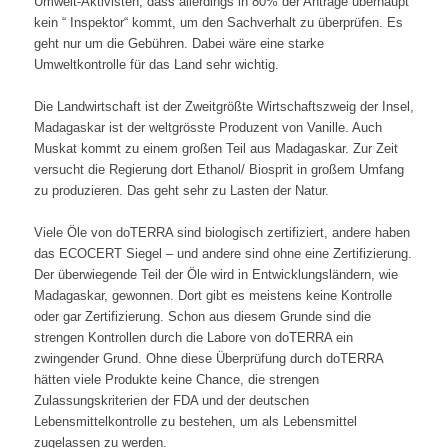
Umwelt-Aktivisten, dass allerdings in 80% der Anträge überhaupt
kein “ Inspektor“ kommt, um den Sachverhalt zu überprüfen. Es
geht nur um die Gebühren. Dabei wäre eine starke
Umweltkontrolle für das Land sehr wichtig.
.
Die Landwirtschaft ist der Zweitgrößte Wirtschaftszweig der Insel,
Madagaskar ist der weltgrösste Produzent von Vanille. Auch
Muskat kommt zu einem großen Teil aus Madagaskar. Zur Zeit
versucht die Regierung dort Ethanol/ Biosprit in großem Umfang
zu produzieren. Das geht sehr zu Lasten der Natur.
.
Viele Öle von doTERRA sind biologisch zertifiziert, andere haben
das ECOCERT Siegel – und andere sind ohne eine Zertifizierung.
Der überwiegende Teil der Öle wird in Entwicklungsländern, wie
Madagaskar, gewonnen. Dort gibt es meistens keine Kontrolle
oder gar Zertifizierung. Schon aus diesem Grunde sind die
strengen Kontrollen durch die Labore von doTERRA ein
zwingender Grund. Ohne diese Überprüfung durch doTERRA
hätten viele Produkte keine Chance, die strengen
Zulassungskriterien der FDA und der deutschen
Lebensmittelkontrolle zu bestehen, um als Lebensmittel
zugelassen zu werden.