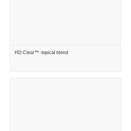
HD Clear™ -topical blend