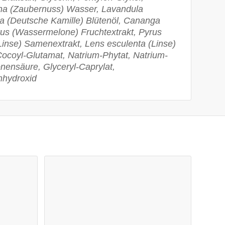
ana (Zaubernuss) Wasser, Lavandula
ita (Deutsche Kamille) Blütenöl, Cananga
atus (Wassermelone) Fruchtextrakt, Pyrus
(Linse) Samenextrakt, Lens esculenta (Linse)
-Cocoyl-Glutamat, Natrium-Phytat, Natrium-
onensäure, Glyceryl-Caprylat,
mhydroxid