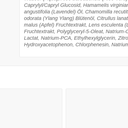
Caprylyl/Capryl Glucosid, Hamamelis virgini
angustifolia (Lavendel) Öl, Chamomilla recut
odorata (Ylang Ylang) Blütenöl, Citrullus lan
malus (Apfel) Fruchtextrakt, Lens esculenta 
Fruchtextrakt, Polyglyceryl-5-Oleat, Natrium
Lactat, Natrium-PCA, Ethylhexylglycerin, Zitr
Hydroxyacetophenon, Chlorphenesin, Natriu