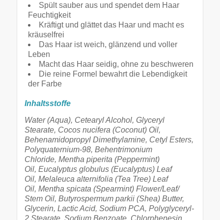
Spült sauber aus und spendet dem Haar
Feuchtigkeit
Kräftigt und glättet das Haar und macht es
kräuselfrei
Das Haar ist weich, glänzend und voller
Leben
Macht das Haar seidig, ohne zu beschweren
Die reine Formel bewahrt die Lebendigkeit
der Farbe
Inhaltsstoffe
Water (Aqua), Cetearyl Alcohol, Glyceryl
Stearate, Cocos nucifera (Coconut) Oil,
Behenamidopropyl Dimethylamine, Cetyl Esters,
Polyquaternium-98, Behentrimonium
Chloride, Mentha piperita (Peppermint)
Oil, Eucalyptus globulus (Eucalyptus) Leaf
Oil, Melaleuca alternifolia (Tea Tree) Leaf
Oil, Mentha spicata (Spearmint) Flower/Leaf/
Stem Oil, Butyrospermum parkii (Shea) Butter,
Glycerin, Lactic Acid, Sodium PCA, Polyglyceryl-
2 Stearate, Sodium Benzoate, Chlorphenesin,