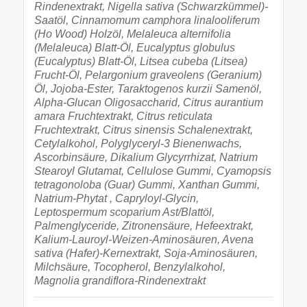
Rindenextrakt, Nigella sativa (Schwarzkümmel)-
Saatöl, Cinnamomum camphora linalooliferum
(Ho Wood) Holzöl, Melaleuca alternifolia
(Melaleuca) Blatt-Öl, Eucalyptus globulus
(Eucalyptus) Blatt-Öl, Litsea cubeba (Litsea)
Frucht-Öl, Pelargonium graveolens (Geranium)
Öl, Jojoba-Ester, Taraktogenos kurzii Samenöl,
Alpha-Glucan Oligosaccharid, Citrus aurantium
amara Fruchtextrakt, Citrus reticulata
Fruchtextrakt, Citrus sinensis Schalenextrakt,
Cetylalkohol, Polyglyceryl-3 Bienenwachs,
Ascorbinsäure, Dikalium Glycyrrhizat, Natrium
Stearoyl Glutamat, Cellulose Gummi, Cyamopsis
tetragonoloba (Guar) Gummi, Xanthan Gummi,
Natrium-Phytat , Capryloyl-Glycin,
Leptospermum scoparium Ast/Blattöl,
Palmenglyceride, Zitronensäure, Hefeextrakt,
Kalium-Lauroyl-Weizen-Aminosäuren, Avena
sativa (Hafer)-Kernextrakt, Soja-Aminosäuren,
Milchsäure, Tocopherol, Benzylalkohol,
Magnolia grandiflora-Rindenextrakt