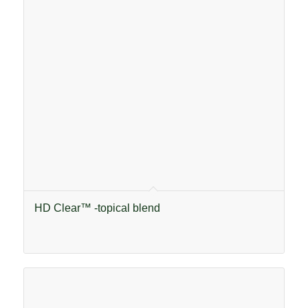
HD Clear™ -topical blend