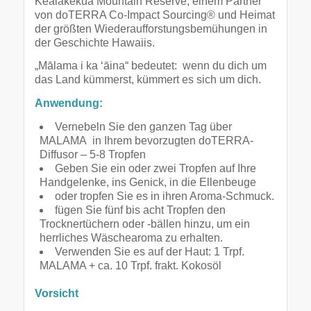
Kealakekua Mountain Reserve, einem Partner
von doTERRA Co-Impact Sourcing® und Heimat
der größten Wiederaufforstungsbemühungen in
der Geschichte Hawaiis.
„Mālama i ka ‘āina“ bedeutet: wenn du dich um
das Land kümmerst, kümmert es sich um dich.
Anwendung:
Vernebeln Sie den ganzen Tag über
MALAMA in Ihrem bevorzugten doTERRA-
Diffusor – 5-8 Tropfen
Geben Sie ein oder zwei Tropfen auf Ihre
Handgelenke, ins Genick, in die Ellenbeuge
oder tropfen Sie es in ihren Aroma-Schmuck.
fügen Sie fünf bis acht Tropfen den
Trocknertüchern oder -bällen hinzu, um ein
herrliches Wäschearoma zu erhalten.
Verwenden Sie es auf der Haut: 1 Trpf.
MALAMA + ca. 10 Trpf. frakt. Kokosöl
Vorsicht