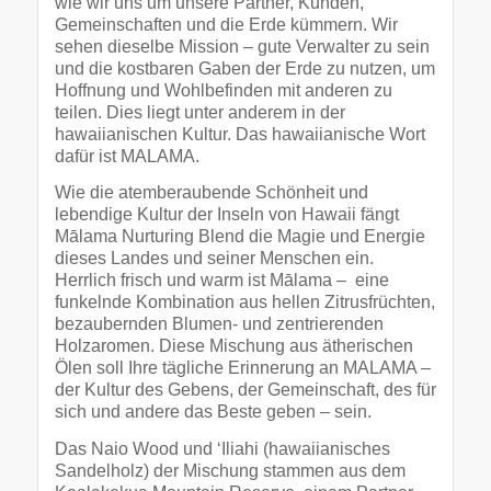
wie wir uns um unsere Partner, Kunden,
Gemeinschaften und die Erde kümmern. Wir
sehen dieselbe Mission – gute Verwalter zu sein
und die kostbaren Gaben der Erde zu nutzen, um
Hoffnung und Wohlbefinden mit anderen zu
teilen. Dies liegt unter anderem in der
hawaiianischen Kultur. Das hawaiianische Wort
dafür ist MALAMA.
Wie die atemberaubende Schönheit und
lebendige Kultur der Inseln von Hawaii fängt
Mālama Nurturing Blend die Magie und Energie
dieses Landes und seiner Menschen ein.
Herrlich frisch und warm ist Mālama – eine
funkelnde Kombination aus hellen Zitrusfrüchten,
bezaubernden Blumen- und zentrierenden
Holzaromen. Diese Mischung aus ätherischen
Ölen soll Ihre tägliche Erinnerung an MALAMA –
der Kultur des Gebens, der Gemeinschaft, des für
sich und andere das Beste geben – sein.
Das Naio Wood und ‘Iliahi (hawaiianisches
Sandelholz) der Mischung stammen aus dem