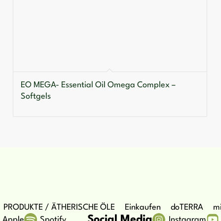
EO MEGA- Essential Oil Omega Complex –
Softgels
PRODUKTE / ÄTHERISCHE ÖLE
Einkaufen
doTERRA
mi
Social Media
Apple
Spotify
Instagram