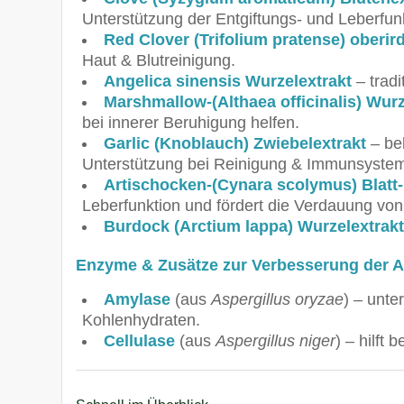
Unterstützung der Entgiftungs- und Leberfun
Red Clover (Trifolium pratense) oberird
Haut & Blutreinigung.
Angelica sinensis Wurzelextrakt
– tradi
Marshmallow-(Althaea officinalis) Wurz
bei innerer Beruhigung helfen.
Garlic (Knoblauch) Zwiebelextrakt
– bek
Unterstützung bei Reinigung & Immunsyste
Artischocken-(Cynara scolymus) Blatt-
Leberfunktion und fördert die Verdauung von
Burdock (Arctium lappa) Wurzelextrak
Enzyme & Zusätze zur Verbesserung der 
Amylase
(aus
Aspergillus oryzae
) – unte
Kohlenhydraten.
Cellulase
(aus
Aspergillus niger
) – hilft 