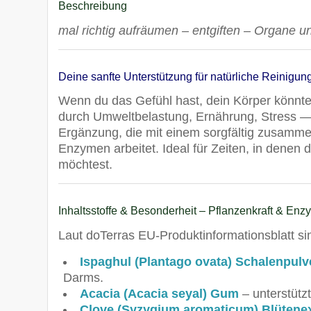
Beschreibung
mal richtig aufräumen – entgiften – Organe u
Deine sanfte Unterstützung für natürliche Reinigun
Wenn du das Gefühl hast, dein Körper könnt
durch Umweltbelastung, Ernährung, Stress —
Ergänzung, die mit einem sorgfältig zusamme
Enzymen arbeitet. Ideal für Zeiten, in denen
möchtest.
Inhaltsstoffe & Besonderheit – Pflanzenkraft & En
Laut doTerras EU-Produktinformationsblatt sin
Ispaghul (Plantago ovata) Schalenpulv
Darms.
Acacia (Acacia seyal) Gum
– unterstütz
Clove (Syzygium aromaticum) Blütenex