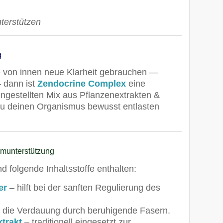
nterstützen
g
e von innen neue Klarheit gebrauchen —
 dann ist
Zendocrine Complex
eine
ngestellten Mix aus Pflanzenextrakten &
 du deinen Organismus bewusst entlasten
zymunterstützung
d folgende Inhaltsstoffe enthalten:
er
– hilft bei der sanften Regulierung des
t die Verdauung durch beruhigende Fasern.
trakt
– traditionell eingesetzt zur