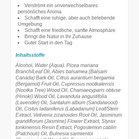
Verströmt ein unverwechselbares
persönliches Aroma
Schafft eine ruhige, aber auch belebende
Umgebung
Schafft eine friedliche, sanfte Atmosphäre
Bringt die Natur in Ihr Zuhause
Guter Start in den Tag
Inhaltsstoffe
Alcohol, Water (Aqua), Picea mariana
Branch/Leaf Oil, Abies
balsamea (Balsam
Canada) Bark Oil, Citrus aurantium
bergamia
(Bergamot) Fruit Oil, Cupressus nootkatensis
(Nootka Tree) Wood Oil, Chamaecyparis obtuse
(Hinoki) Wood
Oil, Lavandula angustifolia
(Lavender) Oil, Santalum album
(Sandalwood)
Oil, Cistus ladaniferus (Labadanum) Leaf/Stem
Extract, Vetiveria zizanoides Root Oil, Jasminum
grandiflorum
(Jasmine) Flower Extract, Styrax
tonkinensis Resin Extract,
Pogostemon cablin
(Patchouli) Oil, Bulnesia sarmientoi