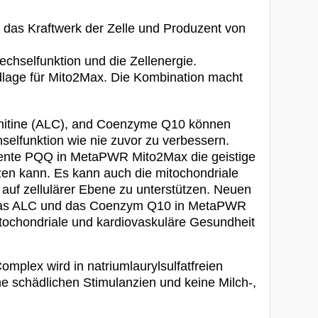
– das Kraftwerk der Zelle und Produzent von
wechselfunktion und die Zellenergie.
dlage für Mito2Max. Die Kombination macht
arnitine (ALC), and Coenzyme Q10 können
hselfunktion wie nie zuvor zu verbessern.
ente PQQ in MetaPWR Mito2Max die geistige
n kann. Es kann auch die mitochondriale
auf zellulärer Ebene zu unterstützen. Neuen
 das ALC und das Coenzym Q10 in MetaPWR
tochondriale und kardiovaskuläre Gesundheit
lex wird in natriumlaurylsulfatfreien
ine schädlichen Stimulanzien und keine Milch-,