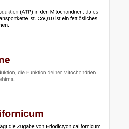
oduktion (ATP) in den Mitochondrien, da es
ansportkette ist. CoQ10 ist ein fettlösliches
nen.
ine
duktion, die Funktion deiner Mitochondrien
ehirns.
lifornicum
rägt die Zugabe von Eriodictyon californicum