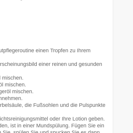
tpflegeroutine einen Tropfen zu Ihrem
Erscheinungsbild einer reinen und gesunden
l mischen.
öl mischen.
ägeröl mischen.
innehmen.
irbelsäule, die Fußsohlen und die Pulspunkte
chtsreinigungsmittel oder Ihre Lotion geben.
den, ist in einer Mundspülung. Fügen Sie ein
n Sie, spülen Sie und spucken Sie es dann